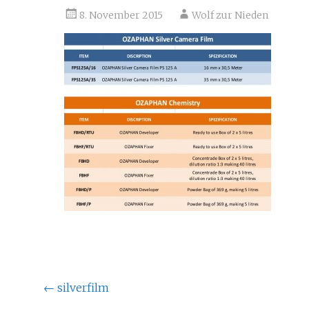
8. November 2015
Wolf zur Nieden
Beitragsnavigation
←
silverfilm