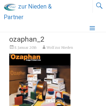
zur Nieden &
Partner
Zum
Inhalt
springen
ozaphan_2
8. Januar 2016
Wolf zur Nieden